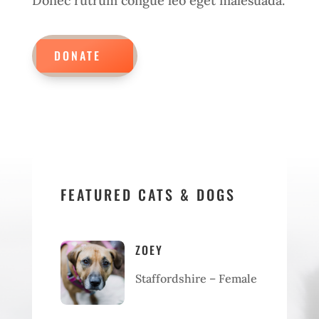
Donec rutrum congue leo eget malesuada.
DONATE
FEATURED CATS & DOGS
ZOEY
Staffordshire – Female