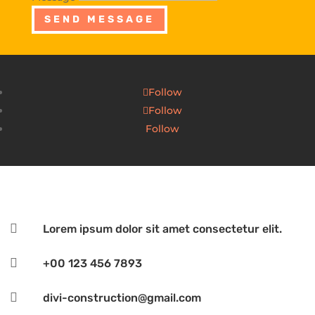
SEND MESSAGE
Follow
Follow
Follow

Lorem ipsum dolor sit amet consectetur elit.

+00 123 456 7893

divi-construction@gmail.com